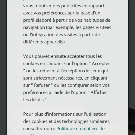
Tous les services
vous montrer des publicités en rapport
GERMAN
Programme de fidélisation
avec vos préférences sur la base d'un
Découvrez les avantages exclusifs de rejoindre
profil élaboré à partir de vos habitudes de
Comfy Brunch & Bistro
notre programme. Réductions, promotions
navigation (par exemple, les pages visitées
spéciales et bénéfices uniques réservés aux
ou l'intégration des visites à partir de
clients de Silken Rewards.
différents appareils).
Piscine extérieure
10 points x €
Vous pouvez ensuite accepter tous les
WIFI
Salle de sport et sauna
cookies en cliquant sur l'option " Accepter
Piscine extérieure
Salle de sport et sauna
Comfy Brunch & Bistro
Stationnement
" ou les refuser, à l'exception de ceux qui
Départ tardif
sont strictement nécessaires, en cliquant
Parking
sur " Refuser " ou les configurer selon vos
Amélioration de la chambre
préférences à l'aide de l'option " Afficher
les détails ".
1 500 points de bienvenue
Cuisine équipée
Pour plus d'informations sur l'utilisation
Découvrez les avantages
Location de vélos
des cookies et des technologies similaires,
consultez notre
Politique en matière de