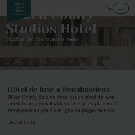
Silken Comfy
Studios Hotel
Studios de luxe face à la mer
Hôtel de luxe à Benalmádena
Silken Comfy Studios Hotel
est un
hôtel de luxe
sophistiqué à Benalmádena
avec un emplacement
stratégique
en première ligne de plage
, face à la
promenade animée et à quelques pas de Puerto
LIRE LA SUITE
Marina. Un espace conçu pour ceux qui cherchent à
combiner tranquillité, confort et élégance