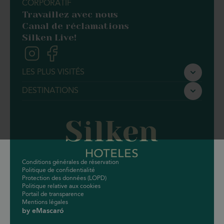
CORPORATIF
Travaillez avec nous
Canal de réclamations
Silken Live!
LES PLUS VISITÉS
Silken Ciudad de Vitoria
DESTINATIONS
Silken Gran Teatro Burgos
Barcelone
Silken Ciudad Gijón
Valence
Silken Ordesa
Saragosse
Silken Ramblas Barcelona
Conditions générales de réservation
Silken Rona Dalba Salamanca
Politique de confidentialité
Protection des données (LOPD)
Silken Puerta Valencia
Politique relative aux cookies
Portail de transparence
Silken St. Gervasi Barcelona
Mentions légales
by eMascaró