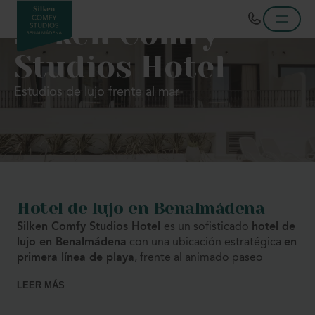
Silken Comfy
Studios Hotel
Estudios de lujo frente al mar
Hotel de lujo en Benalmádena
Silken Comfy Studios Hotel
es un sofisticado
hotel de
lujo en Benalmádena
con una ubicación estratégica
en
primera línea de playa
, frente al animado paseo
marítimo y a pocos pasos de Puerto Marina. Un
LEER MÁS
espacio concebido para quienes buscan combinar
tranquilidad, confort y elegancia mediterránea en
uno