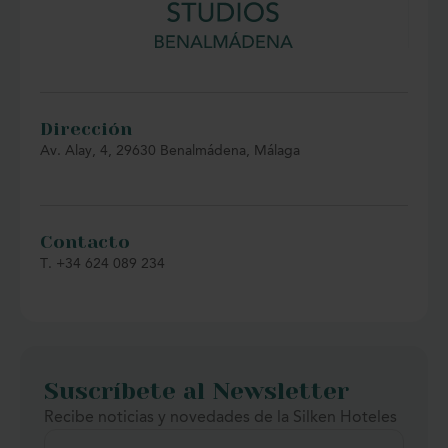
explorar otros destinos emblemáticos de la Costa del
Sol como Málaga, Marbella, Fuengirola o Mijas.
Dirección
Av. Alay, 4, 29630 Benalmádena, Málaga
Contacto
T. +34 624 089 234
Suscríbete al Newsletter
Recibe noticias y novedades de la Silken Hoteles