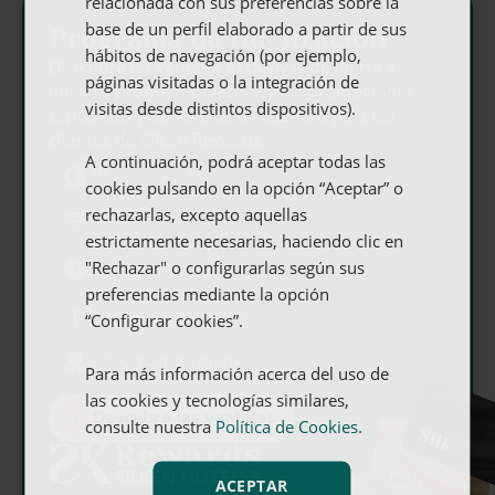
relacionada con sus preferencias sobre la
base de un perfil elaborado a partir de sus
Programa de fidelización
GERMAN
hábitos de navegación (por ejemplo,
Comfy Brunch & Bistro
Descubre las ventajas exclusivas de unirte a
páginas visitadas o la integración de
nuestro programa. Descuentos, promociones
visitas desde distintos dispositivos).
especiales y beneficios únicos solo para los
Piscina exterior
clientes de Silken Rewards.
A continuación, podrá aceptar todas las
10 puntos x €
cookies pulsando en la opción “Aceptar” o
Gimnasio y sauna
rechazarlas, excepto aquellas
Piscina exterior
Gimnasio y sauna
Comfy Brunch & Bistro
Parking
WIFI
estrictamente necesarias, haciendo clic en
"Rechazar" o configurarlas según sus
Parking
Late check out
preferencias mediante la opción
Upgrade habitación
“Configurar cookies”.
Cocina equipada
1,500 puntos bienvenida
Para más información acerca del uso de
las cookies y tecnologías similares,
Alquiler de bicicletas
Descubre las ventajas
consulte nuestra
Política de Cookies
.
Traslado al aeropuerto
ACEPTAR