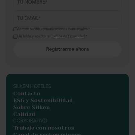
Acepto recibir comunicaciones comerciales.
*
He leído y acepto la
Política de Privacidad
.
*
SILKEN HOTELES
Contacto
ESG y Sostenibilidad
Sobre Silken
Calidad
CORPORATIVO
Trabaja con nosotros
Canal de reclamaciones