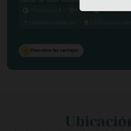
clientes de Silken Rewards.
10 puntos x €
WIFI
Late check o
Upgrade habitación
1,500 puntos bie
Descubre las ventajas
Ubicación