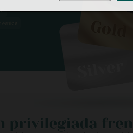
ut
nvenida
 privilegiada fre