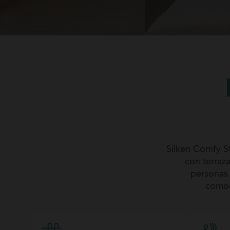
Silken Comfy St
con terraza
personas 
comod
Amplios, lu
escapadas romá