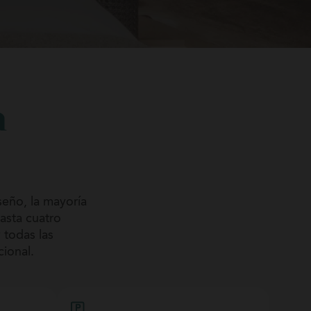
n
seño, la mayoría
hasta cuatro
 todas las
ional.
erfecta para
ón. El confort,