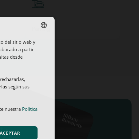
Parking
so del sitio web y
SPANISH
aborado a partir
ENGLISH
sitas desde
FRENCH
GERMAN
Alquiler de bicicletas
rechazarlas,
rlas según sus
Traslado al aeropuerto
lte nuestra
Política
ACEPTAR