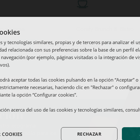
la atención al detalle y la privacidad definen la estancia.
o y sauna
Comfy Brunch & Bistro
cookies
 y tecnologías similares, propias y de terceros para analizar el u
Ver todos los Servicios
dad relacionada con sus preferencias sobre la base de un perfil el
 navegación (por ejemplo, páginas visitadas o la integración de vi
ivos).
iscina exterior
imnasio y sauna
omfy Brunch & Bistro
arking
odrá aceptar todas las cookies pulsando en la opción “Aceptar” o 
estrictamente necesarias, haciendo clic en "Rechazar" o configura
Parking
ante la opción “Configurar cookies”.
Cocina equipada
ión acerca del uso de las cookies y tecnologías similares, consu
ación
estro programa.
s únicos solo para los
 COOKIES
RECHAZAR