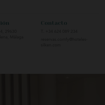
ción
Contacto
 4, 29630
T. +34 624 089 234
ena, Málaga
reservas.comfy@hoteles-
silken.com