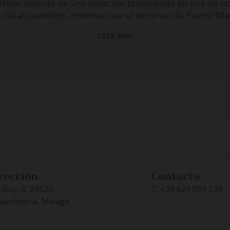
otel disfruta de una situación privilegiada en una de l
 del alojamiento, mientras que el reconocido Puerto Ma
LEER MÁS
sfrutar de una completa oferta de restaurantes, terrazas
 explorar otros destinos emblemáticos de la Costa del 
rección
Contacto
 Alay, 4, 29630
T. +34 624 089 234
nalmádena, Málaga