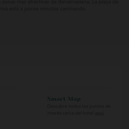
as zonas más atractivas de Benalmádena. La playa de
rina está a pocos minutos caminando.
, tiendas y actividades de ocio durante todo el año.
Sol como Málaga, Marbella, Fuengirola o Mijas.
Smart Map
Descubre todos los puntos de
interés cerca del hotel
aquí