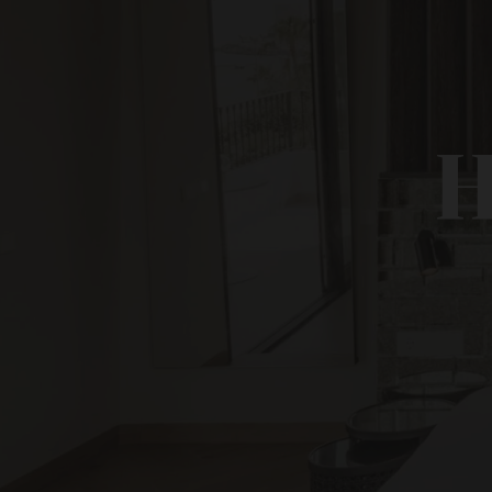
Silken Comfy Studios Hotel se completa con una ampl
Apartam
que incluye
piscina al aire libre, gimnasio y sauna,
XV
cafetería
propia, entre otros. Nuestro equipo está a 
para que disfrutes de una estancia cómoda y tranqu
H