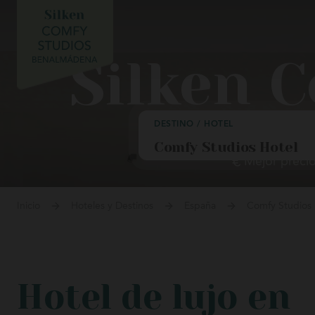
Gran H
Laguard
Silken 
Próxima apertura
Villa d
DESTINO / HOTEL
Lekeitio
Mejor precio
Palacio
Llanes
Inicio
Hoteles y Destinos
España
Comfy Studios 
La Haci
Aparta
Ochagav
Hotel de lujo en
Puerta d