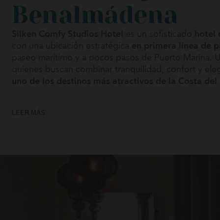
Benalmádena
Platja d
Silken Comfy Studios Hotel
es un sofisticado
hotel
Platja d
con una ubicación estratégica
en primera línea de p
paseo marítimo y a pocos pasos de Puerto Marina. 
Ribades
quienes buscan combinar tranquilidad, confort y ele
uno de los destinos más atractivos de la Costa del
Don Pe
Gran Ho
El hotel cuenta con una cuidada selección de
habita
LEER MÁS
diseño contemporáneo
, desde opciones ideales par
Torla-O
alojamientos familiares y exclusivas suites con
terraz
Ordesa
Sus interiores, luminosos y acogedores, reflejan la e
mediterráneo
a través de materiales cálidos y una d
Vigo
Axis Vi
Cada uno de nuestros alojamientos ha sido diseñado
bienestar. La mayoría de los estudios disponen de
c
Zarago
equipada
, permitiendo disfrutar de una experiencia f
Reino 