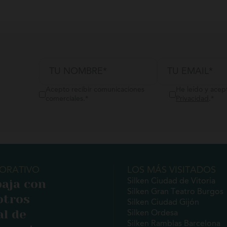
Acepto recibir comunicaciones
He leído y acep
comerciales.
*
Privacidad
.
*
ORATIVO
LOS MÁS VISITADOS
aja con
Silken Ciudad de Vitoria
Silken Gran Teatro Burgos
otros
Silken Ciudad Gijón
l de
Silken Ordesa
Silken Ramblas Barcelona