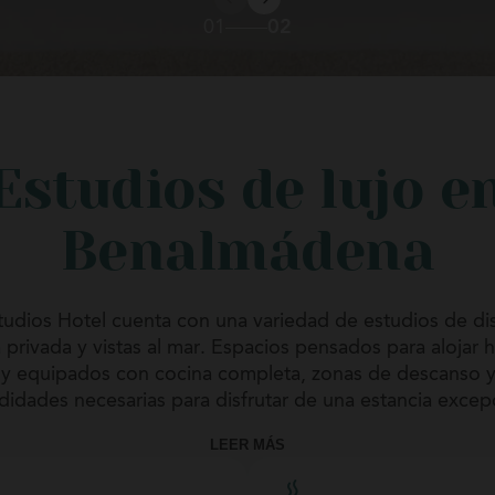
01
02
Estudios de lujo e
Benalmádena
udios Hotel cuenta con una variedad de estudios de di
 privada y vistas al mar. Espacios pensados para alojar 
y equipados con cocina completa, zonas de descanso y
idades necesarias para disfrutar de una estancia excepc
LEER MÁS
minosos y elegantes, nuestros estudios son la elección p
nticas, vacaciones en familia y estancias de larga duraci