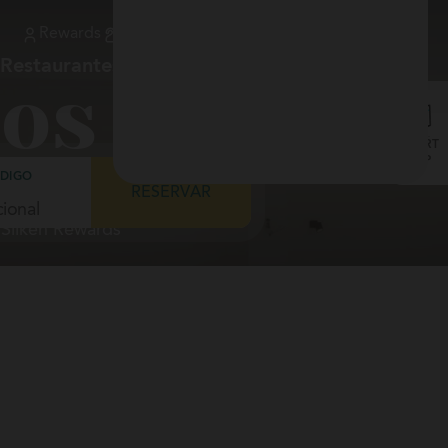
Rewards
Mi Reserva
900 373 981
Check in
ES
Restaurantes
Galería
Servicios
Ubicación
os Hotel
SMART
MAP
ÓDIGO
RESERVAR
s Silken Rewards
ia &
do