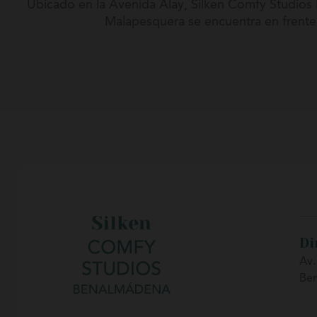
Ubicado en la Avenida Alay, Silken Comfy Studios H
Malapesquera se encuentra en frente
Su localización frente al paseo marítimo permite di
También es un excelente punto de partida para
Di
Av.
Be